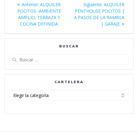
Navegación
Entrada
Siguiente
Anterior:
ALQUILER
Siguiente:
ALQUILER
de
anterior:
entrada:
POCITOS -AMBIENTE
PENTHOUSE POCITOS |
AMPLIO, TERRAZA Y
A PASOS DE LA RAMBLA
entradas
COCINA DEFINIDA
| GARAJE
BUSCAR
Buscar:
CARTELERA
Cartelera