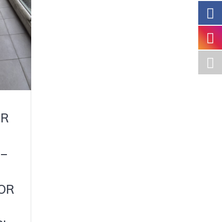
ER
–
OR