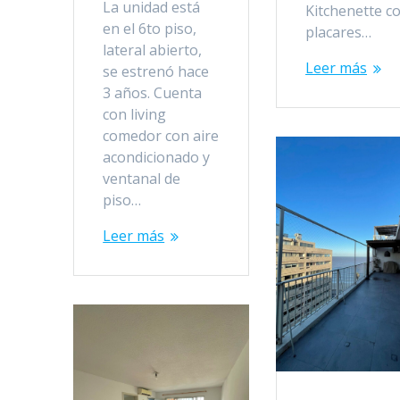
La unidad está
Kitchenette c
en el 6to piso,
placares…
lateral abierto,
Leer más
se estrenó hace
3 años. Cuenta
con living
comedor con aire
acondicionado y
ventanal de
piso…
Leer más