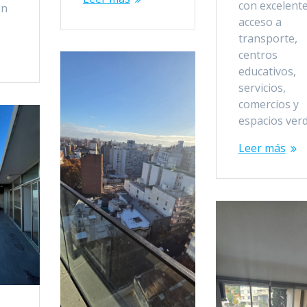
con excelent
on
acceso a
transporte,
centros
educativos,
servicios,
comercios y
espacios ver
Leer más