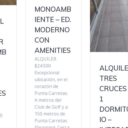
MONOAMB
IENTE – ED.
L
MODERNO
CON
R
AMENITIES
MB
ALQUILER
$24.500
ALQUIL
Excepcional
TRES
ubicación, en el
corazón de
CRUCES 
ES
Punta Carretas.
1
A metros del
Club de Golf y a
DORMIT
150 metros de
00
IO –
Punta Carretas
Shopping. Cerca