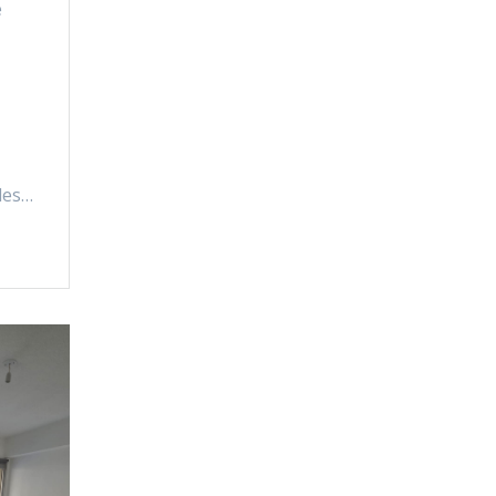
e
des…