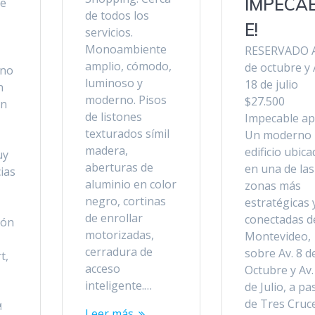
IMPECA
e
de todos los
E!
servicios.
Monoambiente
RESERVADO A
amplio, cómodo,
de octubre y 
rno
luminoso y
18 de julio
n
moderno. Pisos
$27.500
un
de listones
Impecable ap
texturados símil
Un moderno
madera,
edificio ubic
uy
aberturas de
en una de las
ias
aluminio en color
zonas más
negro, cortinas
estratégicas 
de enrollar
conectadas d
ión
motorizadas,
Montevideo,
cerradura de
sobre Av. 8 d
t,
acceso
Octubre y Av.
inteligente.…
de Julio, a pa
de Tres Cruc
️
Leer más