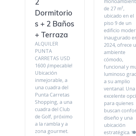
2
monoambient
de 27 m²,
Dormitorio
ubicado en el
s + 2 Baños
piso 9 de un
edificio mode
+ Terraza
inaugurado e
ALQUILER
2024, ofrece 
PUNTA
ambiente
CARRETAS USD
cómodo,
1600 ¡Impecable!
funcional y m
Ubicación
luminoso grac
inmejorable, a
a su amplio
una cuadra del
ventanal. Una
Punta Carretas
excelente opc
Shopping, a una
para quienes
cuadra del Club
buscan confor
de Golf, próximo
diseño y una
a la rambla y a
ubicación
zona gourmet.
estratégica. 🍽