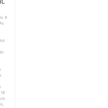
BL
v. 8
Av.
to!
ado
y
e
e
 18
sos
es,