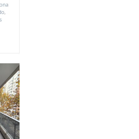
zona
do,
s