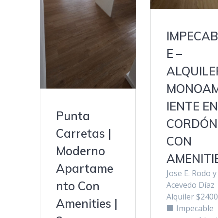
IMPECAB
E –
ALQUILE
MONOA
IENTE EN
Punta
CORDÓN
Carretas |
CON
Moderno
AMENITI
Apartame
Jose E. Rodo y
nto Con
Acevedo Díaz
Alquiler $240
Amenities |
🏢 Impecable