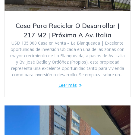
Casa Para Reciclar O Desarrollar |
217 M2 | Próxima A Av. Italia
USD 135.000 Casa en Venta – La Blanqueada | Excelente
oportunidad de inversión Ubicada en una de las zonas con
mayor crecimiento de La Blanqueada, a pasos de Av. Italia
y Bv. José Batlle y Ordóñez (Propios), esta propiedad
representa una excelente oportunidad tanto para vivienda
como para inversión o desarrollo. Se emplaza sobre un…
Leer más