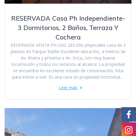
RESERVADA Casa Ph Independiente-
3 Dormitorios, 2 Baños, Terraza Y
Cochera
RESERVADA VENTA PH USD 265.000 ¡Impecable casa de 3
plantas en Parque Batlle! Excelente ubicación, a metros de
Av. Rivera y próxima a Av. Soca, con muy buena
locomoción y todos los servicios al alcance. La propiedad
se encuentra en excelente estado de conservación, lista
para entrar a vivir. Es una casa en propiedad horizontal…
Leer más