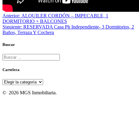
Navegación
Entrada
Anterior:
ALQUILER CORDÓN – IMPECABLE, 1
anterior:
DORMITORIO + BALCONES
de
Siguiente
Siguiente:
RESERVADA Casa Ph Independiente- 3 Dormitorios, 2
entradas
entrada:
Baños, Terraza Y Cochera
Buscar
Buscar:
Cartelera
Cartelera
© 2026 MGS Inmobiliaria.