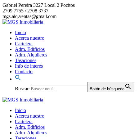
Saltar
Gabriel Pereira 3227 Local 2 Pocitos
al
2709 7755 / 2708 3737
contenido
mgs.alq.ventas@gmail.com
Inicio
Acerca nuestro
Cartelera
Adm. Edificios
Adm. Alquileres
Tasaciones
Info de interés
Contacto
Buscar:
Botón de búsqueda
Inicio
Acerca nuestro
Cartelera
Adm. Edificios
Adm. Alquileres
Tasaciones